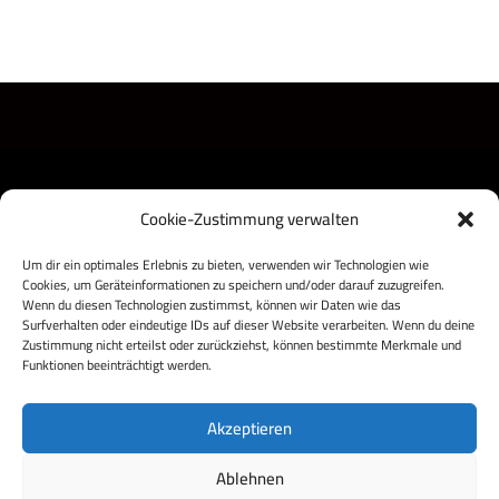
Cookie-Zustimmung verwalten
Um dir ein optimales Erlebnis zu bieten, verwenden wir Technologien wie
Cookies, um Geräteinformationen zu speichern und/oder darauf zuzugreifen.
Wenn du diesen Technologien zustimmst, können wir Daten wie das
Surfverhalten oder eindeutige IDs auf dieser Website verarbeiten. Wenn du deine
Zustimmung nicht erteilst oder zurückziehst, können bestimmte Merkmale und
Datenschutzbestimmungen
Impressum
Funktionen beeinträchtigt werden.
Kontakt
Akzeptieren
Ablehnen
Copyright SV Rötenberg - 2026