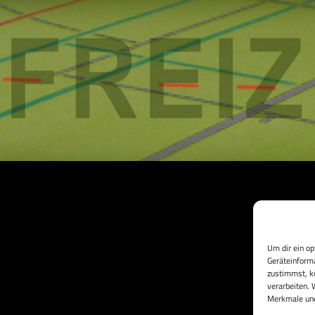
Um dir ein op
Geräteinforma
zustimmst, kö
verarbeiten. 
Daten
Merkmale und